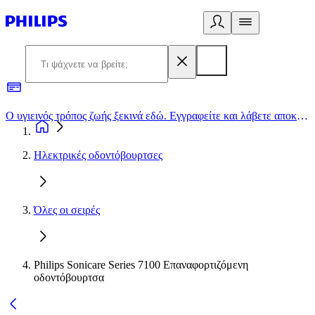
Ο υγιεινός τρόπος ζωής ξεκινά εδώ. Εγγραφείτε και λάβετε αποκλειστικές προσφορές
2
Ηλεκτρικές οδοντόβουρτσες
Όλες οι σειρές
Philips Sonicare Series 7100 Επαναφορτιζόμενη
οδοντόβουρτσα