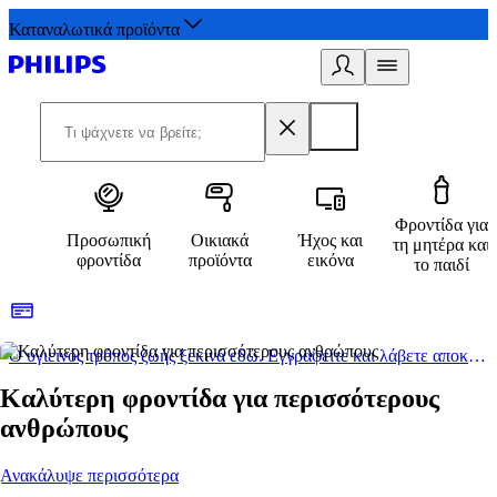
Καταναλωτικά προϊόντα
Φροντίδα για
Προσωπική
Οικιακά
Ήχος και
τη μητέρα και
φροντίδα
προϊόντα
εικόνα
το παιδί
Ο υγιεινός τρόπος ζωής ξεκινά εδώ. Εγγραφείτε και λάβετε αποκλειστικές προσφορές
2
Καλύτερη φροντίδα για περισσότερους
ανθρώπους
Ανακάλυψε περισσότερα