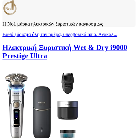
Η Νο1 μάρκα ηλεκτρικών ξυριστικών παγκοσμίως
Βαθύ ξύρισμα όλη την ημέρα, υπερβολικά ήπια. Ανακαλ...
Ηλεκτρική Ξυριστική Wet & Dry i9000
Prestige Ultra