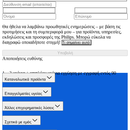
Θα ήθελα να λαμβάνω προωθητικές ενημερώσεις – με βάση τις
προτιμήσεις και τη συμπεριφορά μου – για προϊόντα, υπηρεσίες,
εκδηλώσεις και προσφορές της Philips. Μπορώ εύκολα να
διαγραφώ οποιαδήποτε στιγμή!
Τι σημαίνει αυτό;
Υποβολή
Αποποιήσεις ευθύνης
2 χρόνια + επιπλέον χρόνια εγγύηση με εγγραφή εντός 90
ημερών στο Philips.com
Καταναλωτικά προϊόντα
Επαγγελματίες υγείας
Άλλες επιχειρηματικές λύσεις
Σχετικά με εμάς