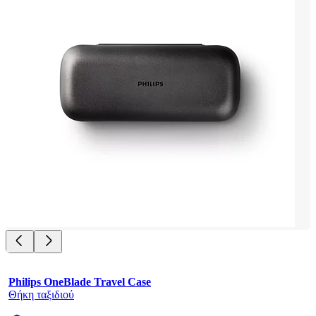
Philips OneBlade Travel Case
Θήκη ταξιδιού