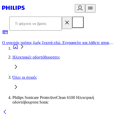
Ο υγιεινός τρόπος ζωής ξεκινά εδώ. Εγγραφείτε και λάβετε αποκλειστικές προσφορές
2
Ηλεκτρικές οδοντόβουρτσες
Όλες οι σειρές
Philips Sonicare ProtectiveClean 6100 Ηλεκτρική
οδοντόβουρτσα Sonic