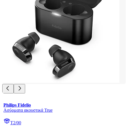
Philips Fidelio
Ασύρματα ακουστικά True
T2/00