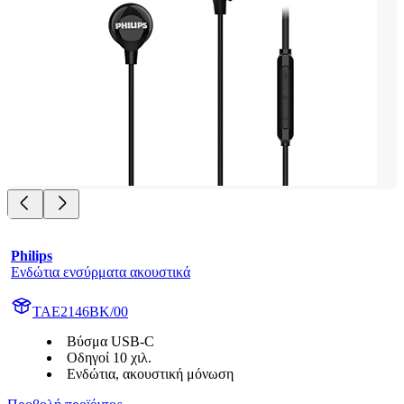
Philips
Ενδώτια ενσύρματα ακουστικά
TAE2146BK/00
Βύσμα USB-C
Οδηγοί 10 χιλ.
Ενδώτια, ακουστική μόνωση