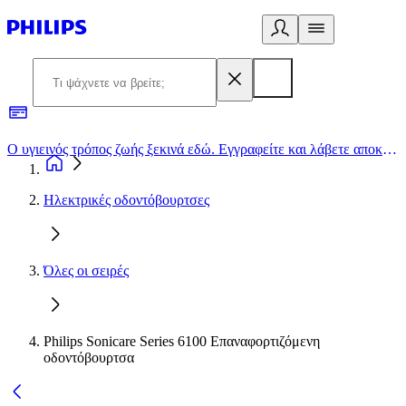
Ο υγιεινός τρόπος ζωής ξεκινά εδώ. Εγγραφείτε και λάβετε αποκλειστικές προσφορές
2
Ηλεκτρικές οδοντόβουρτσες
Όλες οι σειρές
Philips Sonicare Series 6100 Επαναφορτιζόμενη
οδοντόβουρτσα