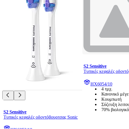
S2 Sensitive
Τυπικές κεφαλές οδοντό
HX6054/10
4 τμχ.
Κανονικό μέγε
Κουμπωτή
Σύζευξη λειτο
70% βιολογικό
S2 Sensitive
Τυπικές κεφαλές οδοντόβουρτσας Sonic