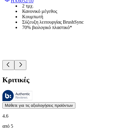
HX6052/10
2 τμχ.
Κανονικό μέγεθος
Κουμπωτή
Σύζευξη λειτουργίας BrushSync
70% βιολογικό πλαστικό*
Κριτικές
Αυτές οι κριτικές υποβάλλονται σε διαχείριση από το Bazaarvoice 
Οι απόψεις των πελατών με τη μορφή αξιολογήσεων προϊόντων και βα
Μάθετε για τις αξιολογήσεις προϊόντων
4.6
από 5