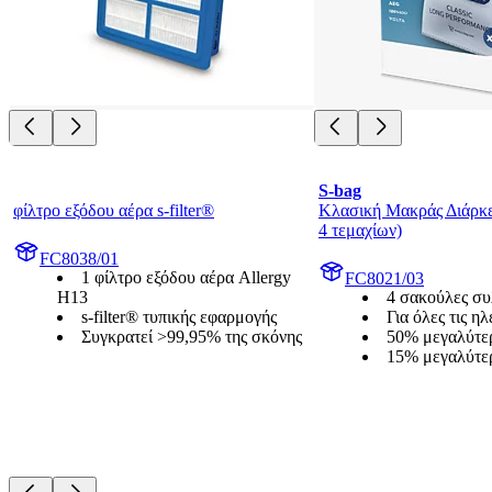
S-bag
φίλτρο εξόδου αέρα s-filter®
Κλασική Μακράς Διάρκε
4 τεμαχίων)
FC8038/01
1 φίλτρο εξόδου αέρα Allergy
FC8021/03
H13
4 σακούλες συ
s-filter® τυπικής εφαρμογής
Για όλες τις η
Συγκρατεί >99,95% της σκόνης
50% μεγαλύτερ
15% μεγαλύτε