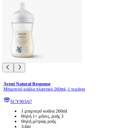
Avent Natural Response
Μπιμπερό κοάλα πλαστικό 260ml, 1 τεμάχιο
SCY903/67
1 μπιμπερό κοάλα 260ml
Θηλή 1+ μήνες, ροής 3
Θηλή μέτριας ροής
3-6m