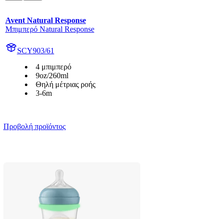
Avent Natural Response
Μπιμπερό Natural Response
SCY903/61
4 μπιμπερό
9oz/260ml
Θηλή μέτριας ροής
3-6m
Προβολή προϊόντος