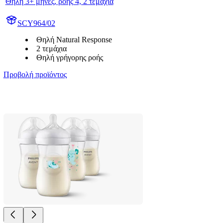
Θηλή 3+ μήνες, ροής 4, 2 τεμάχια
SCY964/02
Θηλή Natural Response
2 τεμάχια
Θηλή γρήγορης ροής
Προβολή προϊόντος