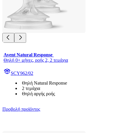
Avent Natural Response 
Θηλή 0+ μήνες, ροής 2, 2 τεμάχια
SCY962/02
Θηλή Natural Response
2 τεμάχια
Θηλή αργής ροής
Προβολή προϊόντος