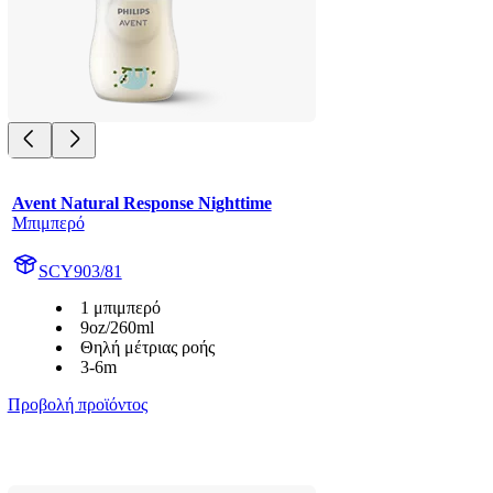
Avent Natural Response Nighttime
Μπιμπερό
SCY903/81
1 μπιμπερό
9oz/260ml
Θηλή μέτριας ροής
3-6m
Προβολή προϊόντος