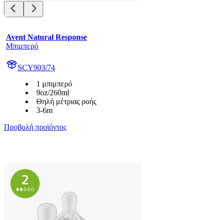
Avent Natural Response
Μπιμπερό
SCY903/74
1 μπιμπερό
9oz/260ml
Θηλή μέτριας ροής
3-6m
Προβολή προϊόντος