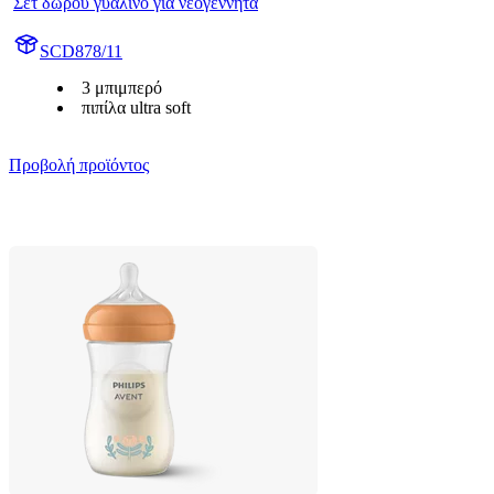
Σετ δώρου γυάλινο για νεογέννητα
SCD878/11
3 μπιμπερό
πιπίλα ultra soft
Προβολή προϊόντος