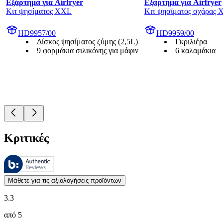
Εξάρτημα για Airfryer
Εξάρτημα για Airfryer
Κιτ ψησίματος XXL
Κιτ ψησίματος σχάρας
HD9957/00
HD9959/00
Δίσκος ψησίματος ζύμης (2,5L)
Γκριλιέρα
9 φορμάκια σιλικόνης για μάφιν
6 καλαμάκια
Κριτικές
Αυτές οι κριτικές υποβάλλονται σε διαχείριση από το Bazaarvoice 
Οι απόψεις των πελατών με τη μορφή αξιολογήσεων προϊόντων και βα
Μάθετε για τις αξιολογήσεις προϊόντων
3.3
από 5