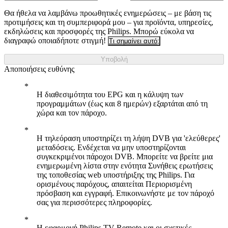
Θα ήθελα να λαμβάνω προωθητικές ενημερώσεις – με βάση τις
προτιμήσεις και τη συμπεριφορά μου – για προϊόντα, υπηρεσίες,
εκδηλώσεις και προσφορές της Philips. Μπορώ εύκολα να
διαγραφώ οποιαδήποτε στιγμή!
Τι σημαίνει αυτό;
Υποβολή
Αποποιήσεις ευθύνης
Η διαθεσιμότητα του EPG και η κάλυψη των
προγραμμάτων (έως και 8 ημερών) εξαρτάται από τη
χώρα και τον πάροχο.
Η τηλεόραση υποστηρίζει τη λήψη DVB για 'ελεύθερες'
μεταδόσεις. Ενδέχεται να μην υποστηρίζονται
συγκεκριμένοι πάροχοι DVB. Μπορείτε να βρείτε μια
ενημερωμένη λίστα στην ενότητα Συνήθεις ερωτήσεις
της τοποθεσίας web υποστήριξης της Philips. Για
ορισμένους παρόχους, απαιτείται Περιορισμένη
πρόσβαση και εγγραφή. Επικοινωνήστε με τον πάροχό
σας για περισσότερες πληροφορίες.
Η εφαρμογή Philips TV Remote και οι σχετικές