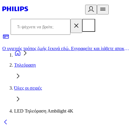
Ο υγιεινός τρόπος ζωής ξεκινά εδώ. Εγγραφείτε και λάβετε αποκλειστικές προσφορές
2
Τηλεόραση
Όλες οι σειρές
LED Τηλεόραση Ambilight 4K