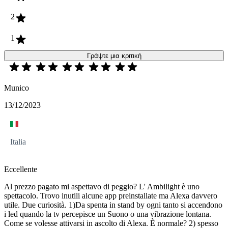
2
1
Γράψτε μια κριτική
Munico
13/12/2023
Italia
Eccellente
Al prezzo pagato mi aspettavo di peggio? L' Ambilight è uno
spettacolo. Trovo inutili alcune app preinstallate ma Alexa davvero
utile. Due curiosità. 1)Da spenta in stand by ogni tanto si accendono
i led quando la tv percepisce un Suono o una vibrazione lontana.
Come se volesse attivarsi in ascolto di Alexa. È normale? 2) spesso