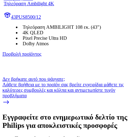
Τηλεόραση Ambilight 4K
43PUS8500/12
Τηλεόραση AMBILIGHT 108 εκ. (43")
4K QLED
Pixel Precise Ultra HD
Dolby Atmos
Προβολή προϊόντος
Δεν βρήκατε αυτό που ψάχνατε;
Λάβετε βοήθεια με το προϊόν σας βρείτε εγχειρίδια μάθετε τις
καλύτερες συμβουλές και κόλπα και αντιμετωπίστε τυχόν
προβλήματα
Εγγραφείτε στο ενημερωτικό δελτίο της
Philips για αποκλειστικές προσφορές