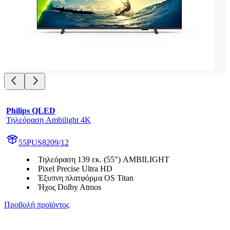
Philips QLED
Τηλεόραση Ambilight 4K
55PUS8209/12
Τηλεόραση 139 εκ. (55") AMBILIGHT
Pixel Precise Ultra HD
Έξυπνη πλατφόρμα OS Titan
Ήχος Dolby Atmos
Προβολή προϊόντος