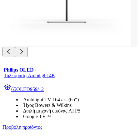
Philips OLED+
Τηλεόραση Ambilight 4K
65OLED959/12
Ambilight TV 164 εκ. (65")
Ήχος Bowers & Wilkins
Διπλή μηχανή εικόνας AI P5
Google TV™
Προβολή προϊόντος