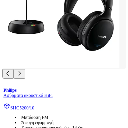
Philips
Ασύρματα ακουστικά HiFi
SHC5200/10
Μετάδοση FM
Άψογη εφαρμογή
Χρόνος αναπαραγωγής έως 14 ώρες