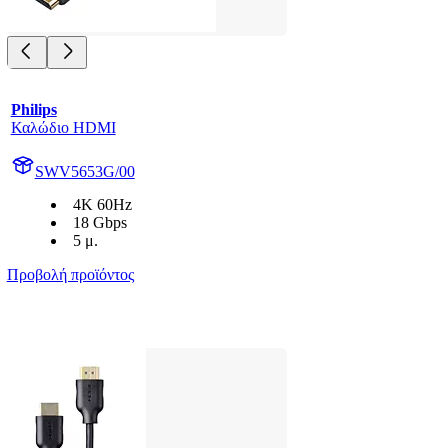
Philips
Καλώδιο HDMI
SWV5653G/00
4K 60Hz
18 Gbps
5 μ.
Προβολή προϊόντος