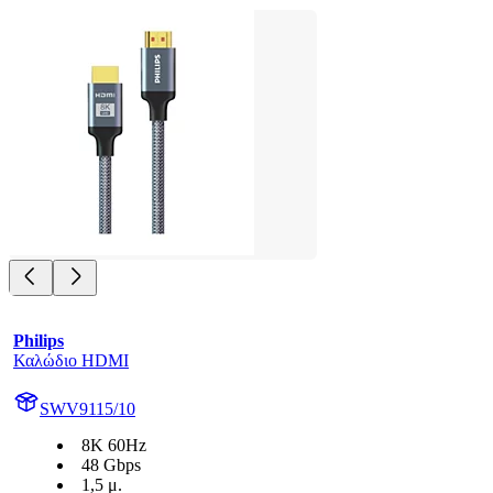
Philips
Καλώδιο HDMI
SWV9115/10
8K 60Hz
48 Gbps
1,5 μ.