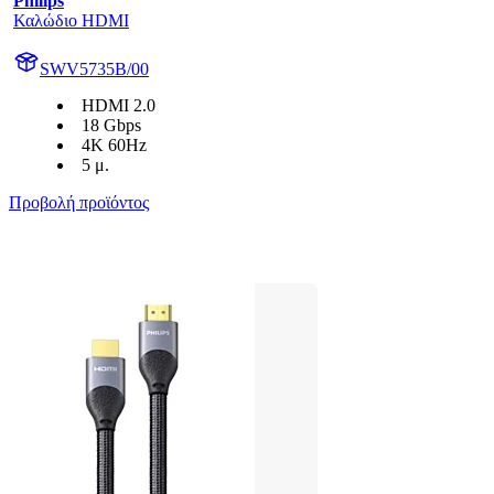
Philips
Καλώδιο HDMI
SWV5735B/00
HDMI 2.0
18 Gbps
4K 60Hz
5 μ.
Προβολή προϊόντος