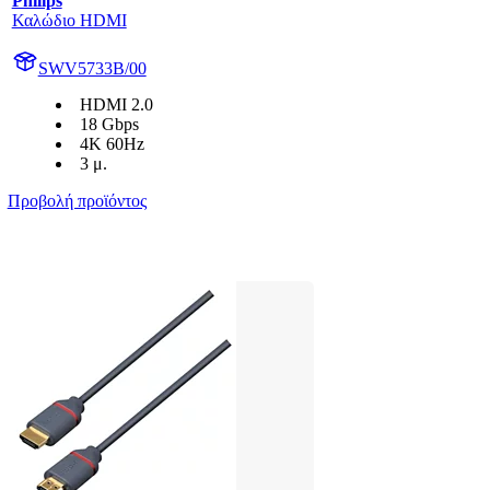
Philips
Καλώδιο HDMI
SWV5733B/00
HDMI 2.0
18 Gbps
4K 60Hz
3 μ.
Προβολή προϊόντος