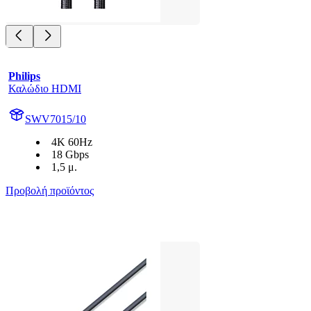
Philips
Καλώδιο HDMI
SWV7015/10
4K 60Hz
18 Gbps
1,5 μ.
Προβολή προϊόντος