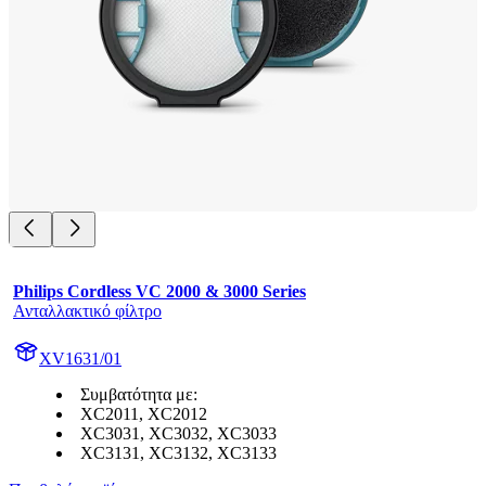
Philips Cordless VC 2000 & 3000 Series
Ανταλλακτικό φίλτρο
XV1631/01
Συμβατότητα με:
XC2011, XC2012
XC3031, XC3032, XC3033
XC3131, XC3132, XC3133