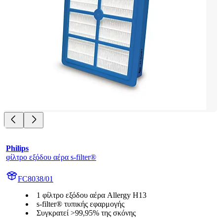
Philips
φίλτρο εξόδου αέρα s-filter®
FC8038/01
1 φίλτρο εξόδου αέρα Allergy H13
s-filter® τυπικής εφαρμογής
Συγκρατεί >99,95% της σκόνης