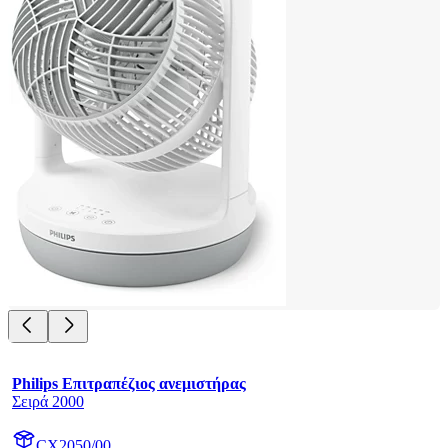
Philips Επιτραπέζιος ανεμιστήρας
Σειρά 2000
CX2050/00