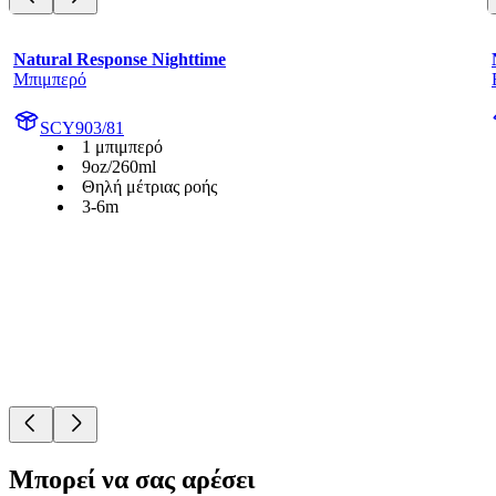
Natural Response Nighttime
Μπιμπερό
SCY903/81
1 μπιμπερό
9oz/260ml
Θηλή μέτριας ροής
3-6m
Μπορεί να σας αρέσει