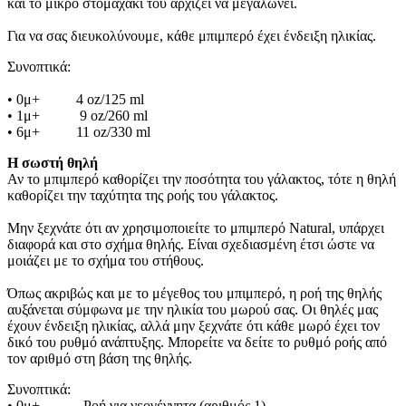
και το μικρό στομαχάκι του αρχίζει να μεγαλώνει.
Για να σας διευκολύνουμε, κάθε μπιμπερό έχει ένδειξη ηλικίας.
Συνοπτικά:
• 0μ+          4 oz/125 ml
• 1μ+           9 oz/260 ml
• 6μ+          11 oz/330 ml
Η σωστή θηλή
Αν το μπιμπερό καθορίζει την ποσότητα του γάλακτος, τότε η θηλή 
καθορίζει την ταχύτητα της ροής του γάλακτος.
Μην ξεχνάτε ότι αν χρησιμοποιείτε το μπιμπερό Natural, υπάρχει 
διαφορά και στο σχήμα θηλής. Είναι σχεδιασμένη έτσι ώστε να 
μοιάζει με το σχήμα του στήθους.
Όπως ακριβώς και με το μέγεθος του μπιμπερό, η ροή της θηλής 
αυξάνεται σύμφωνα με την ηλικία του μωρού σας. Οι θηλές μας 
έχουν ένδειξη ηλικίας, αλλά μην ξεχνάτε ότι κάθε μωρό έχει τον 
δικό του ρυθμό ανάπτυξης. Μπορείτε να δείτε το ρυθμό ροής από 
τον αριθμό στη βάση της θηλής. 
Συνοπτικά:
• 0μ+            Ροή για νεογέννητα (αριθμός 1)