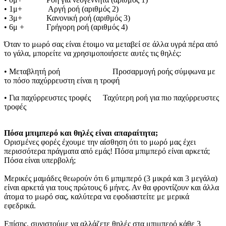
• 1μ+             Αργή ροή (αριθμός 2)
• 3μ+            Κανονική ροή (αριθμός 3)
• 6μ +           Γρήγορη ροή (αριθμός 4)
Όταν το μωρό σας είναι έτοιμο να μεταβεί σε άλλα υγρά πέρα από 
το γάλα, μπορείτε να χρησιμοποιήσετε αυτές τις θηλές:
• Μεταβλητή ροή                          Προσαρμογή ροής σύμφωνα με 
το πόσο παχύρρευστη είναι η τροφή
• Για παχύρρευστες τροφές      Ταχύτερη ροή για πιο παχύρρευστες 
τροφές
Πόσα μπιμπερό και θηλές είναι απαραίτητα;
Ορισμένες φορές έχουμε την αίσθηση ότι το μωρό μας έχει 
περισσότερα πράγματα από εμάς! Πόσα μπιμπερό είναι αρκετά; 
Πόσα είναι υπερβολή;
Μερικές μαμάδες θεωρούν ότι 6 μπιμπερό (3 μικρά και 3 μεγάλα) 
είναι αρκετά για τους πρώτους 6 μήνες. Αν θα φροντίζουν και άλλα 
άτομα το μωρό σας, καλύτερα να εφοδιαστείτε με μερικά 
εφεδρικά.
Επίσης, συνιστούμε να αλλάζετε θηλές στα μπιμπερό κάθε 3 