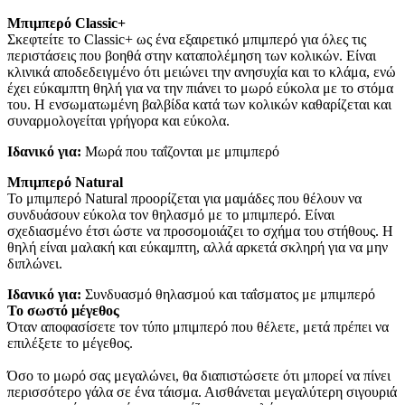
Μπιμπερό Classic+
Σκεφτείτε το Classic+ ως ένα εξαιρετικό μπιμπερό για όλες τις 
περιστάσεις που βοηθά στην καταπολέμηση των κολικών. Είναι 
κλινικά αποδεδειγμένο ότι μειώνει την ανησυχία και το κλάμα, ενώ 
έχει εύκαμπτη θηλή για να την πιάνει το μωρό εύκολα με το στόμα 
του. Η ενσωματωμένη βαλβίδα κατά των κολικών καθαρίζεται και 
συναρμολογείται γρήγορα και εύκολα.
Ιδανικό για:
 Μωρά που ταΐζονται με μπιμπερό 
Μπιμπερό Natural
Το μπιμπερό Natural προορίζεται για μαμάδες που θέλουν να 
συνδυάσουν εύκολα τον θηλασμό με το μπιμπερό. Είναι 
σχεδιασμένο έτσι ώστε να προσομοιάζει το σχήμα του στήθους. Η 
θηλή είναι μαλακή και εύκαμπτη, αλλά αρκετά σκληρή για να μην 
διπλώνει.
Ιδανικό για:
 Συνδυασμό θηλασμού και ταΐσματος με μπιμπερό
Το σωστό μέγεθος
Όταν αποφασίσετε τον τύπο μπιμπερό που θέλετε, μετά πρέπει να 
επιλέξετε το μέγεθος.
Όσο το μωρό σας μεγαλώνει, θα διαπιστώσετε ότι μπορεί να πίνει 
περισσότερο γάλα σε ένα τάισμα. Αισθάνεται μεγαλύτερη σιγουριά 