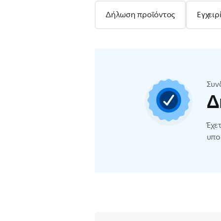
Δήλωση προϊόντος
Εγχειρ
Συν
Δ
Έχε
υπο