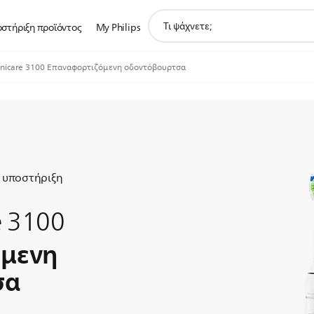
support
στήριξη προϊόντος
My Philips
search
icon
nicare 3100 Επαναφορτιζόμενη οδοντόβουρτσα
 υποστήριξη
e 3100
όμενη
σα