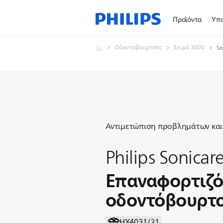
Προϊόντα
Υπο
Οδοντόβουρτσες
Σειρά 3000
So
Αντιμετώπιση προβλημάτων και
Philips Sonicar
Επαναφορτιζ
οδοντόβουρτ
HX4031/21