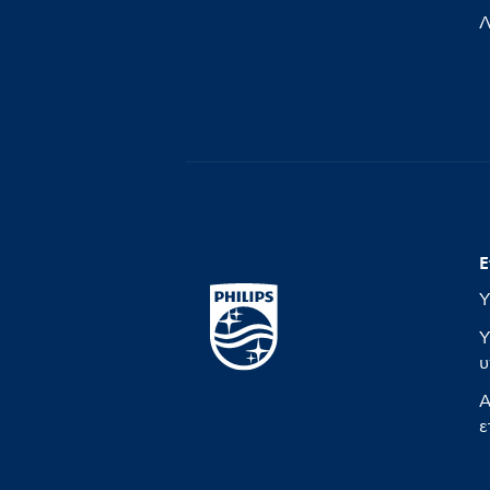
Λ
Ε
Υ
Υ
υ
Α
ε