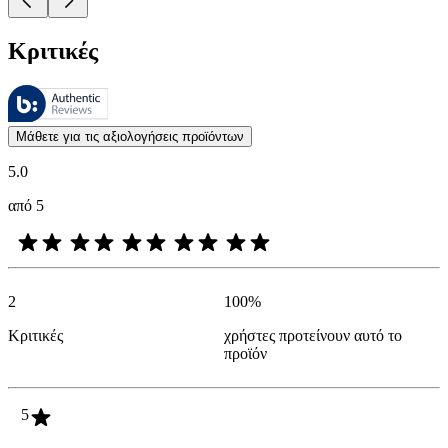
Κριτικές
Αυτές οι κριτικές υποβάλλονται σε διαχείριση από το Bazaarvoice 
Οι απόψεις των πελατών με τη μορφή αξιολογήσεων προϊόντων και βα
Μάθετε για τις αξιολογήσεις προϊόντων
5.0
από 5
2
100
%
Κριτικές
χρήστες προτείνουν αυτό το
προϊόν
5