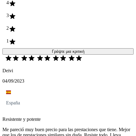
4
3
2
1
Γράψτε μια κριτική
Deivi
04/09/2023
España
Resistente y potente
Me pareció muy buen precio para las prestaciones que tiene. Mejor
que los de prestaciones similares sin duda. Resiste todo. Lleva