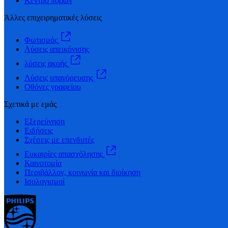
Κέντρο πόρων
Άλλες επιχειρηματικές λύσεις
Φωτισμός
Λύσεις απεικόνισης
λύσεις ακοής
Λύσεις υπαγόρευσης
Οθόνες γραφείου
Σχετικά με εμάς
Εξερεύνηση
Ειδήσεις
Σχέσεις με επενδυτές
Ευκαιρίες απασχόλησης
Καινοτομία
Περιβάλλον, κοινωνία και διοίκηση
Ισολογισμοί