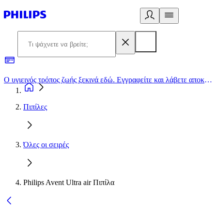
Ο υγιεινός τρόπος ζωής ξεκινά εδώ. Εγγραφείτε και λάβετε αποκλειστικές προσφορές
2
Πιπίλες
Όλες οι σειρές
Philips Avent Ultra air Πιπίλα