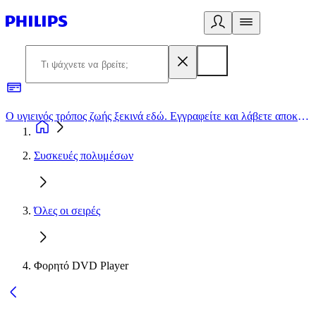
Ο υγιεινός τρόπος ζωής ξεκινά εδώ. Εγγραφείτε και λάβετε αποκλειστικές προσφορές
2
Συσκευές πολυμέσων
Όλες οι σειρές
Φορητό DVD Player