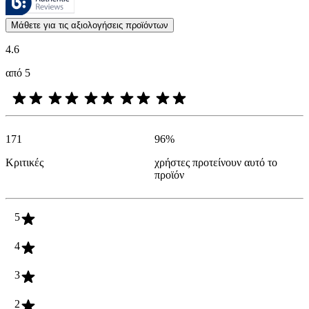
Οι απόψεις των πελατών με τη μορφή αξιολογήσεων προϊόντων και βα
Μάθετε για τις αξιολογήσεις προϊόντων
4.6
από 5
171
96
%
Κριτικές
χρήστες προτείνουν αυτό το
προϊόν
5
4
3
2