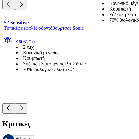
Κανονικό μέγε
Κουμπωτή
Σύζευξη λειτο
70% βιολογικό
S2 Sensitive
Τυπικές κεφαλές οδοντόβουρτσας Sonic
HX6052/10
2 τμχ.
Κανονικό μέγεθος
Κουμπωτή
Σύζευξη λειτουργίας BrushSync
70% βιολογικό πλαστικό*
Κριτικές
Αυτές οι κριτικές υποβάλλονται σε διαχείριση από το Bazaarvoice 