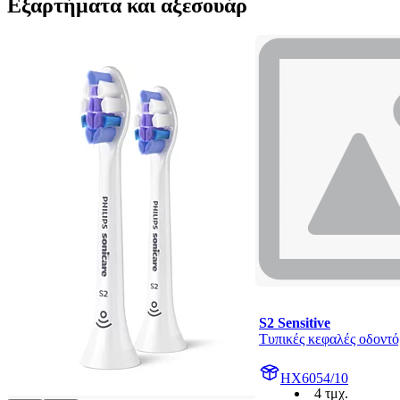
Εξαρτήματα και αξεσουάρ
S2 Sensitive
Τυπικές κεφαλές οδοντό
HX6054/10
4 τμχ.