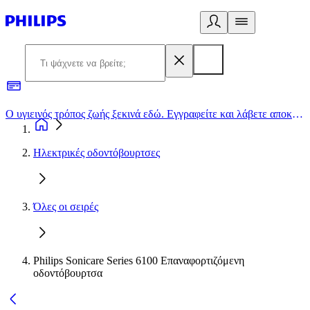
Ο υγιεινός τρόπος ζωής ξεκινά εδώ. Εγγραφείτε και λάβετε αποκλειστικές προσφορές
2
Ηλεκτρικές οδοντόβουρτσες
Όλες οι σειρές
Philips Sonicare Series 6100 Επαναφορτιζόμενη
οδοντόβουρτσα