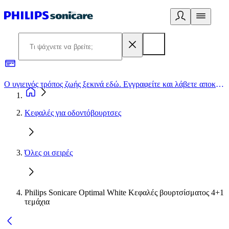
Ο υγιεινός τρόπος ζωής ξεκινά εδώ. Εγγραφείτε και λάβετε αποκλειστικές προσφορές
2
Κεφαλές για οδοντόβουρτσες
Όλες οι σειρές
Philips Sonicare Optimal White Κεφαλές βουρτσίσματος 4+1
τεμάχια