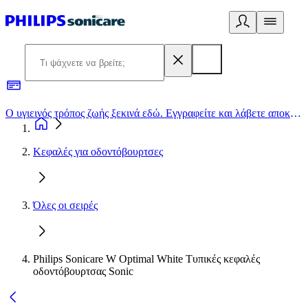
Ο υγιεινός τρόπος ζωής ξεκινά εδώ. Εγγραφείτε και λάβετε αποκλειστικές προσφορές
2
Κεφαλές για οδοντόβουρτσες
Όλες οι σειρές
Philips Sonicare W Optimal White Τυπικές κεφαλές
οδοντόβουρτσας Sonic