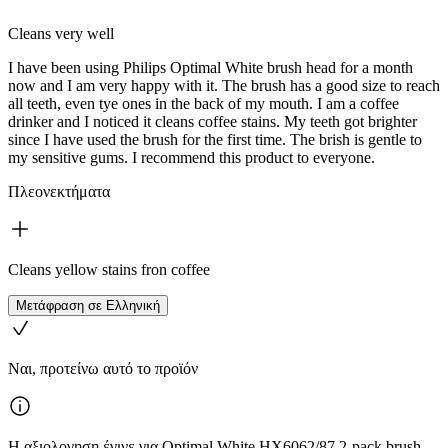
Cleans very well
I have been using Philips Optimal White brush head for a month
now and I am very happy with it. The brush has a good size to reach
all teeth, even tye ones in the back of my mouth. I am a coffee
drinker and I noticed it cleans coffee stains. My teeth got brighter
since I have used the brush for the first time. The brish is gentle to
my sensitive gums. I recommend this product to everyone.
Πλεονεκτήματα
Cleans yellow stains fron coffee
Μετάφραση σε Ελληνική
Ναι, προτείνω αυτό το προϊόν
Η αξιολογηση έγινε για Optimal White HX6062/87 2-pack brush