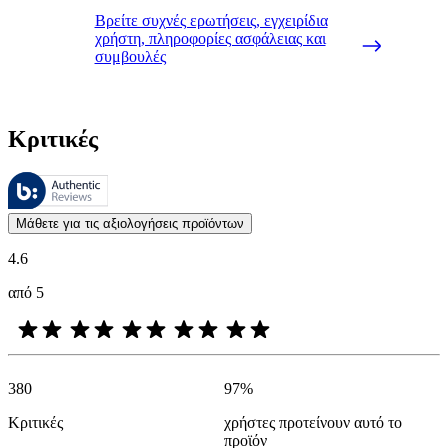
Βρείτε συχνές ερωτήσεις, εγχειρίδια
χρήστη, πληροφορίες ασφάλειας και
συμβουλές
Κριτικές
Αυτές οι κριτικές υποβάλλονται σε διαχείριση από το Bazaarvoice 
Οι απόψεις των πελατών με τη μορφή αξιολογήσεων προϊόντων και βα
Μάθετε για τις αξιολογήσεις προϊόντων
4.6
από 5
380
97
%
Κριτικές
χρήστες προτείνουν αυτό το
προϊόν