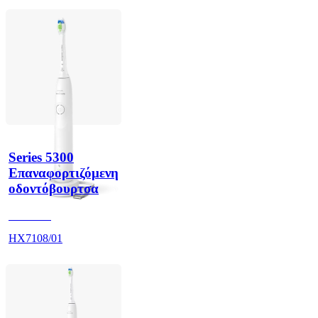
Series 5300
Επαναφορτιζόμενη
οδοντόβουρτσα
HX710A
HX7108/01