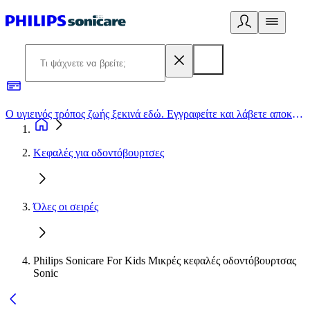
Ο υγιεινός τρόπος ζωής ξεκινά εδώ. Εγγραφείτε και λάβετε αποκλειστικές προσφορές
2
Κεφαλές για οδοντόβουρτσες
Όλες οι σειρές
Philips Sonicare For Kids Μικρές κεφαλές οδοντόβουρτσας
Sonic