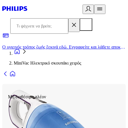
Ο υγιεινός τρόπος ζωής ξεκινά εδώ. Εγγραφείτε και λάβετε αποκλειστικές προσφορές
2
MiniVac Ηλεκτρικό σκουπάκι χειρός
Μη διαθέσιμο πλέον