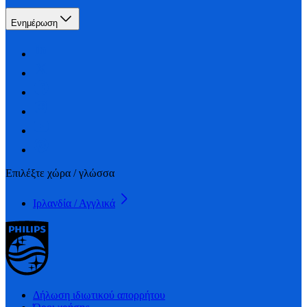
Ενημέρωση
Επιλέξτε χώρα / γλώσσα
Ιρλανδία / Αγγλικά
Δήλωση ιδιωτικού απορρήτου