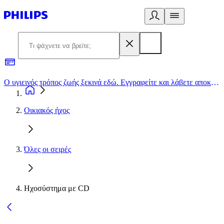
Ο υγιεινός τρόπος ζωής ξεκινά εδώ. Εγγραφείτε και λάβετε αποκλειστικές προσφορές
2
Οικιακός ήχος
Όλες οι σειρές
Ηχοσύστημα με CD