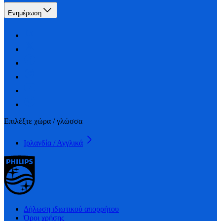
Ενημέρωση
Επιλέξτε χώρα / γλώσσα
Ιρλανδία / Αγγλικά
Δήλωση ιδιωτικού απορρήτου
Όροι χρήσης