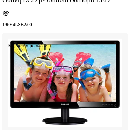
Οθόνη LCD με οπίσθιο φωτισμό LED
196V4LSB2/00
Μη διαθέσιμο πλέον