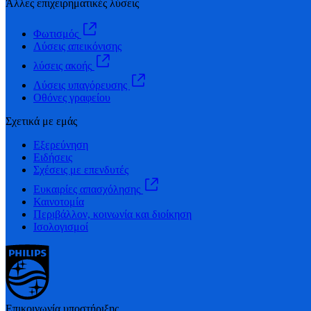
Άλλες επιχειρηματικές λύσεις
Φωτισμός
Λύσεις απεικόνισης
λύσεις ακοής
Λύσεις υπαγόρευσης
Οθόνες γραφείου
Σχετικά με εμάς
Εξερεύνηση
Ειδήσεις
Σχέσεις με επενδυτές
Ευκαιρίες απασχόλησης
Καινοτομία
Περιβάλλον, κοινωνία και διοίκηση
Ισολογισμοί
Επικοινωνία υποστήριξης