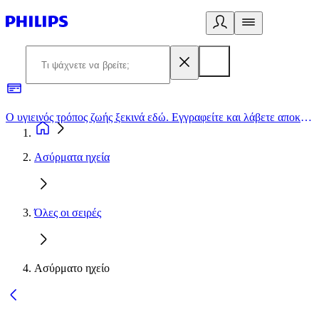
Ο υγιεινός τρόπος ζωής ξεκινά εδώ. Εγγραφείτε και λάβετε αποκλειστικές προσφορές
2
Ασύρματα ηχεία
Όλες οι σειρές
Ασύρματο ηχείο