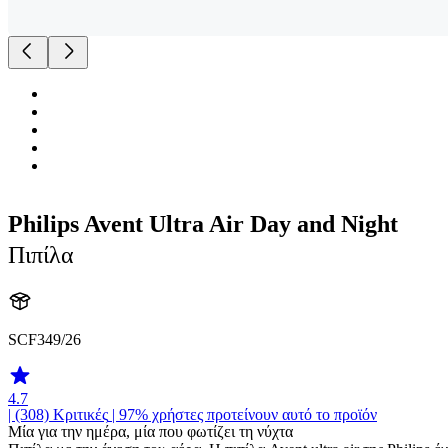
Philips Avent Ultra Air Day and Night
Πιπίλα
SCF349/26
4.7
| (308)
Κριτικές
| 97% χρήστες προτείνουν αυτό το προϊόν
Μία για την ημέρα, μία που φωτίζει τη νύχτα