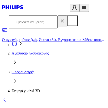
Ο υγιεινός τρόπος ζωής ξεκινά εδώ. Εγγραφείτε και λάβετε αποκλειστικές προσφορές
2
Αξεσουάρ ήχου/εικόνας
Όλες οι σειρές
Ενεργά γυαλιά 3D