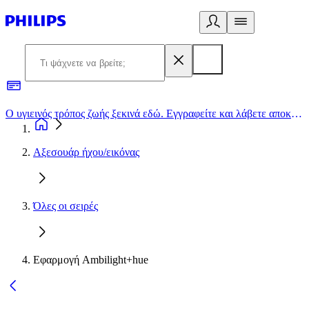
Ο υγιεινός τρόπος ζωής ξεκινά εδώ. Εγγραφείτε και λάβετε αποκλειστικές προσφορές
2
Αξεσουάρ ήχου/εικόνας
Όλες οι σειρές
Εφαρμογή Ambilight+hue