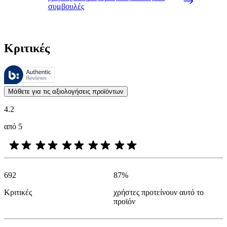
συμβουλές
Κριτικές
Αυτές οι κριτικές υποβάλλονται σε διαχείριση από το Bazaarvoice 
Οι απόψεις των πελατών με τη μορφή αξιολογήσεων προϊόντων και βα
Μάθετε για τις αξιολογήσεις προϊόντων
4.2
από 5
692
87
%
Κριτικές
χρήστες προτείνουν αυτό το
προϊόν