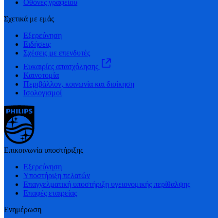
Οθόνες γραφείου
Σχετικά με εμάς
Εξερεύνηση
Ειδήσεις
Σχέσεις με επενδυτές
Ευκαιρίες απασχόλησης
Καινοτομία
Περιβάλλον, κοινωνία και διοίκηση
Ισολογισμοί
Επικοινωνία υποστήριξης
Εξερεύνηση
Υποστήριξη πελατών
Επαγγελματική υποστήριξη υγειονομικής περίθαλψης
Επαφές εταιρείας
Ενημέρωση