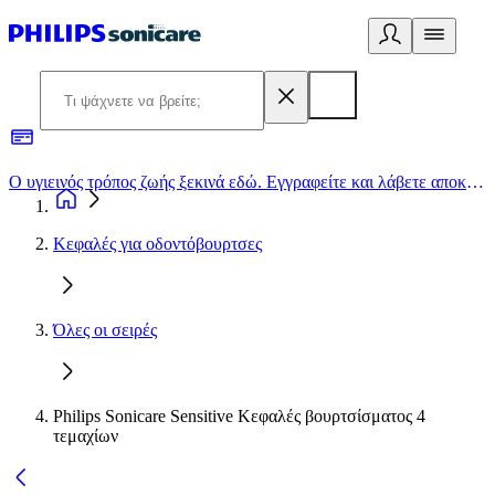
Ο υγιεινός τρόπος ζωής ξεκινά εδώ. Εγγραφείτε και λάβετε αποκλειστικές προσφορές
2
Κεφαλές για οδοντόβουρτσες
Όλες οι σειρές
Philips Sonicare Sensitive Κεφαλές βουρτσίσματος 4
τεμαχίων