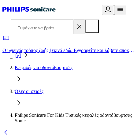
Ο υγιεινός τρόπος ζωής ξεκινά εδώ. Εγγραφείτε και λάβετε αποκλειστικές προσφορές
2
Κεφαλές για οδοντόβουρτσες
Όλες οι σειρές
Philips Sonicare For Kids Τυπικές κεφαλές οδοντόβουρτσας
Sonic