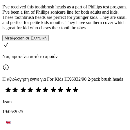
I’ve received this toothbrush heads as a part of Phillips test program.
I’ve been a fan of Phillips sonicare line for both adults and kids.
These toothbrush heads are perfect for younger kids. They are small
and perfect for petite kids mouths. They have southern cover which
is great for kid who chews their tooth brushes.
Μετάφραση σε Ελληνική
Ναι, προτείνω αυτό το προϊόν
Η αξιολογηση έγινε για For Kids HX6032/90 2-pack brush heads
Jzam
19/05/2025