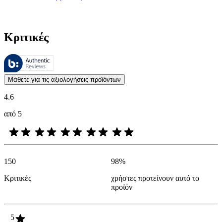
Κριτικές
Αυτές οι κριτικές υποβάλλονται σε διαχείριση από το Bazaarvoice 
Οι απόψεις των πελατών με τη μορφή αξιολογήσεων προϊόντων και βα
Μάθετε για τις αξιολογήσεις προϊόντων
4.6
από 5
150
98
%
Κριτικές
χρήστες προτείνουν αυτό το
προϊόν
5