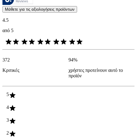
Οι απόψεις των πελατών με τη μορφή αξιολογήσεων προϊόντων και βα
Μάθετε για τις αξιολογήσεις προϊόντων
4.5
από 5
372
94
%
Κριτικές
χρήστες προτείνουν αυτό το
προϊόν
5
4
3
2