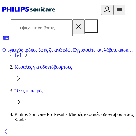
Ο υγιεινός τρόπος ζωής ξεκινά εδώ. Εγγραφείτε και λάβετε αποκλειστικές προσφορές
2
Κεφαλές για οδοντόβουρτσες
Όλες οι σειρές
Philips Sonicare ProResults Μικρές κεφαλές οδοντόβουρτσας
Sonic