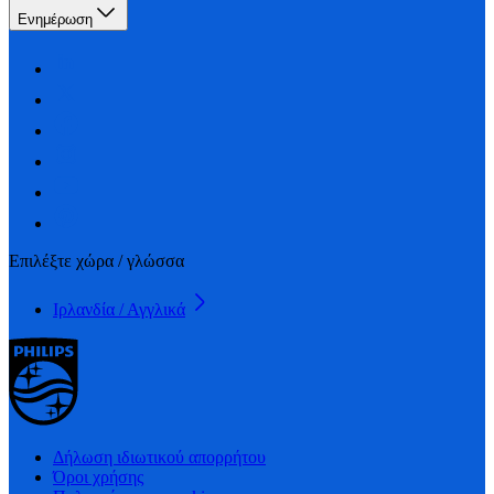
Ενημέρωση
Επιλέξτε χώρα / γλώσσα
Ιρλανδία / Αγγλικά
Δήλωση ιδιωτικού απορρήτου
Όροι χρήσης