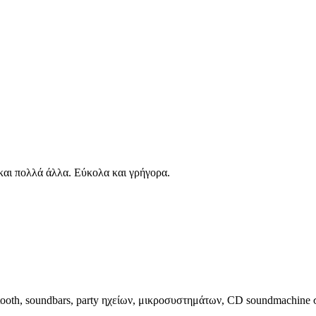
αι πολλά άλλα. Εύκολα και γρήγορα.
etooth, soundbars, party ηχείων, μικροσυστημάτων, CD soundmachin