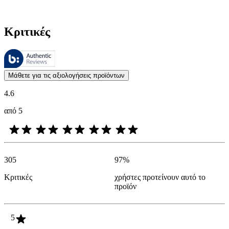
Κριτικές
Αυτές οι κριτικές υποβάλλονται σε διαχείριση από το Bazaarvoice 
Οι απόψεις των πελατών με τη μορφή αξιολογήσεων προϊόντων και βα
Μάθετε για τις αξιολογήσεις προϊόντων
4.6
από 5
305
97
%
Κριτικές
χρήστες προτείνουν αυτό το
προϊόν
5