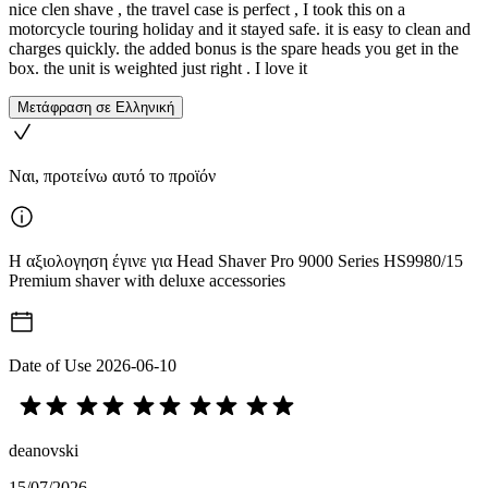
nice clen shave , the travel case is perfect , I took this on a
motorcycle touring holiday and it stayed safe. it is easy to clean and
charges quickly. the added bonus is the spare heads you get in the
box. the unit is weighted just right . I love it
Μετάφραση σε Ελληνική
Ναι, προτείνω αυτό το προϊόν
Η αξιολογηση έγινε για Head Shaver Pro 9000 Series HS9980/15
Premium shaver with deluxe accessories
Date of Use
2026-06-10
deanovski
15/07/2026