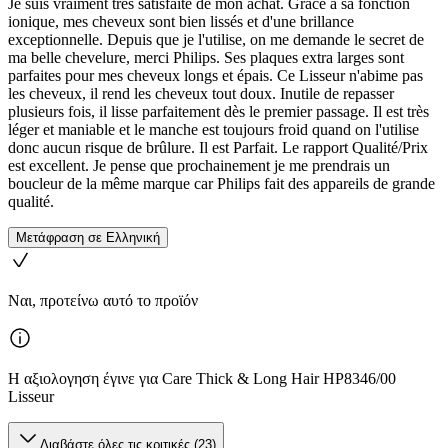
Je suis vraiment très satisfaite de mon achat. Grâce à sa fonction
ionique, mes cheveux sont bien lissés et d'une brillance
exceptionnelle. Depuis que je l'utilise, on me demande le secret de
ma belle chevelure, merci Philips. Ses plaques extra larges sont
parfaites pour mes cheveux longs et épais. Ce Lisseur n'abime pas
les cheveux, il rend les cheveux tout doux. Inutile de repasser
plusieurs fois, il lisse parfaitement dès le premier passage. Il est très
léger et maniable et le manche est toujours froid quand on l'utilise
donc aucun risque de brûlure. Il est Parfait. Le rapport Qualité/Prix
est excellent. Je pense que prochainement je me prendrais un
boucleur de la même marque car Philips fait des appareils de grande
qualité.
Μετάφραση σε Ελληνική
Ναι, προτείνω αυτό το προϊόν
Η αξιολογηση έγινε για Care Thick & Long Hair HP8346/00
Lisseur
Διαβάστε όλες τις κριτικές (23)