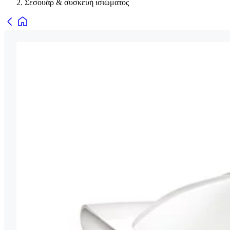
Σεσουάρ & συσκευή ισιώματος