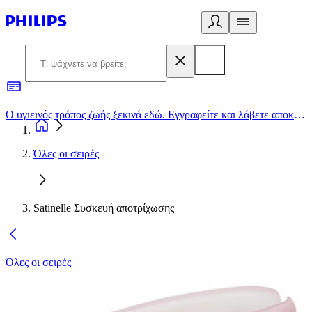
Ο υγιεινός τρόπος ζωής ξεκινά εδώ. Εγγραφείτε και λάβετε αποκλειστικές προσφορές
2
Όλες οι σειρές
Satinelle Συσκευή αποτρίχωσης
Όλες οι σειρές