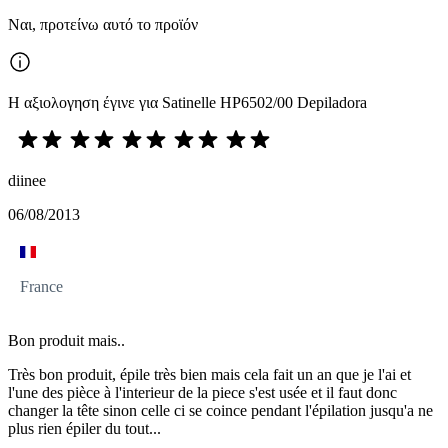
Ναι, προτείνω αυτό το προϊόν
Η αξιολογηση έγινε για Satinelle HP6502/00 Depiladora
diinee
06/08/2013
France
Bon produit mais..
Très bon produit, épile très bien mais cela fait un an que je l'ai et
l'une des pièce à l'interieur de la piece s'est usée et il faut donc
changer la tête sinon celle ci se coince pendant l'épilation jusqu'a ne
plus rien épiler du tout...