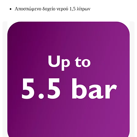
Αποσπώμενο δοχείο νερού 1,5 λίτρων