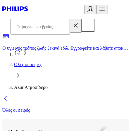
Ο υγιεινός τρόπος ζωής ξεκινά εδώ. Εγγραφείτε και λάβετε αποκλειστικές προσφορές
2
Όλες οι σειρές
Azur Ατμοσίδερο
Όλες οι σειρές