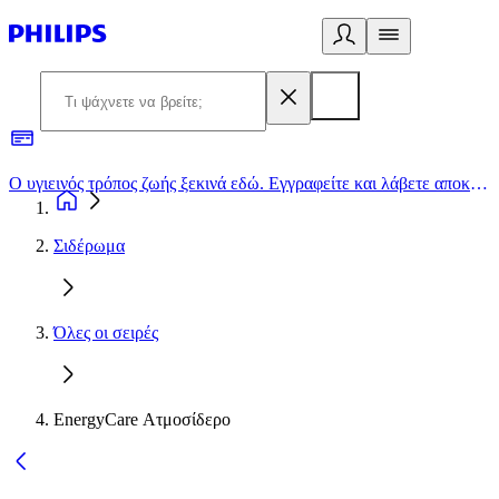
Ο υγιεινός τρόπος ζωής ξεκινά εδώ. Εγγραφείτε και λάβετε αποκλειστικές προσφορές
2
Σιδέρωμα
Όλες οι σειρές
EnergyCare Ατμοσίδερο