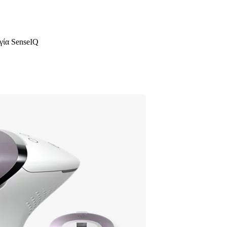
γία SenseIQ